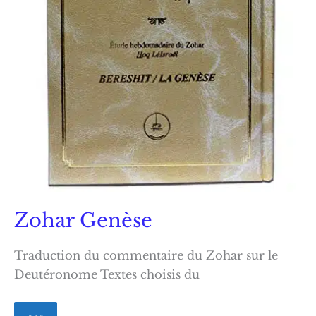
Zohar Genèse
Traduction du commentaire du Zohar sur le
Deutéronome Textes choisis du
Zohar
» » »