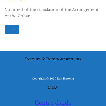
Volume I of the translation of the Arrangements
of the Zohar-
The
» » »
Arrangements
of
the
Zohar
Retours & Remboursements
Copyright © 2026 Beit Hazohar
C.G.V
Centre d'aide