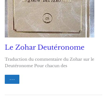
Le Zohar Deutéronome
Traduction du commentaire du Zohar sur le
Deutéronome Pour chacun des
Le
» » »
Zohar
Deutéronome