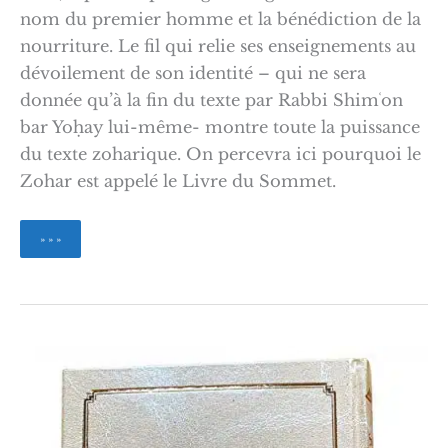
nom du premier homme et la bénédiction de la
nourriture. Le fil qui relie ses enseignements au
dévoilement de son identité – qui ne sera
donnée qu’à la fin du texte par Rabbi Shimʿon
bar Yoḥay lui-même- montre toute la puissance
du texte zoharique. On percevra ici pourquoi le
Zohar est appelé le Livre du Sommet.
La
» » »
Lumière
de
la
Torah
Zohar