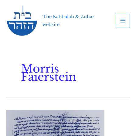
Skip
to
The Kabbalah & Zohar
content
website
Morris
Faierstein