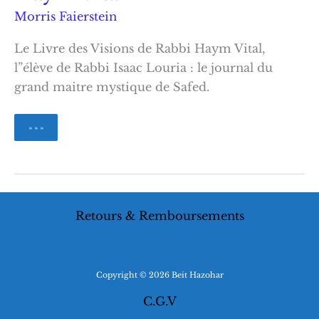
Morris Faierstein
Le Livre des Visions de Rabbi Haym Vital,
l”élève de Rabbi Isaac Louria : le journal du
grand maitre mystique de Safed.
Le
» » »
Livre
des
visions
de
Rabbi
Haym
Retours & Remboursements
Vital
Copyright © 2026 Beit Hazohar
C.G.V