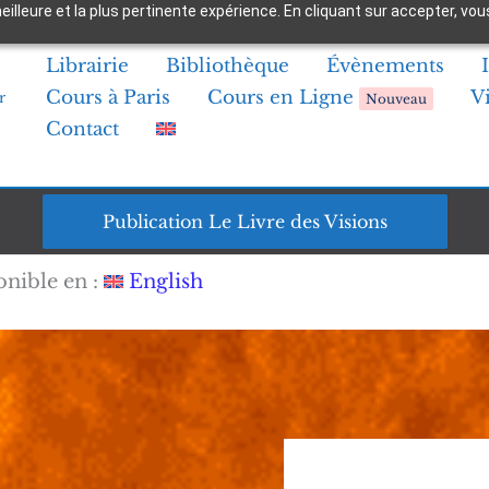
 meilleure et la plus pertinente expérience. En cliquant sur accepter,
Librairie
Bibliothèque
Évènements
Cours à Paris
Cours en Ligne
V
r
Nouveau
Contact
Publication Le Livre des Visions
onible en :
English