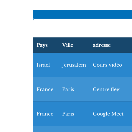
Pays
Ville
adresse
Israel
Jerusalem
Cours vidéo
France
Paris
Centre fleg
France
Paris
Google Meet