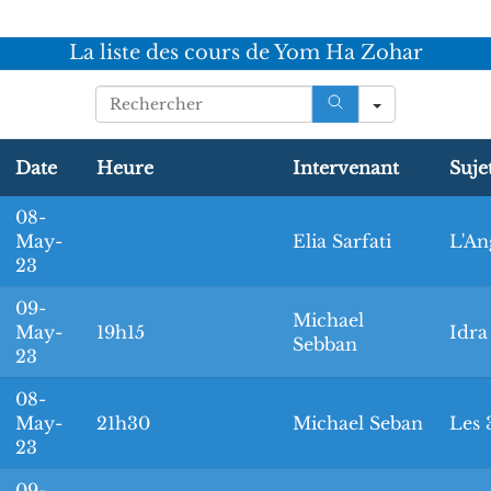
La liste des cours de Yom Ha Zohar
S
e
a
Date
Heure
Intervenant
Suje
r
c
08-
h
May-
Elia Sarfati
L'A
23
09-
Michael
May-
19h15
Idra
Sebban
23
08-
May-
21h30
Michael Seban
Les 
23
09-