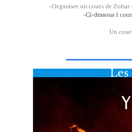
-Organiser un cours de Zohar e
-Ci-dessous 1 cou
Un cours
Les