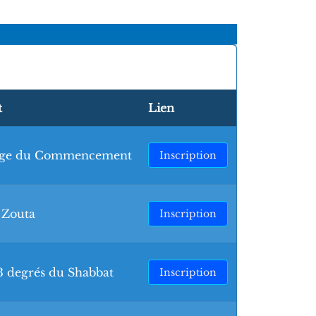
t
Lien
nge du Commencement
Inscription
 Zouta
Inscription
3 degrés du Shabbat
Inscription