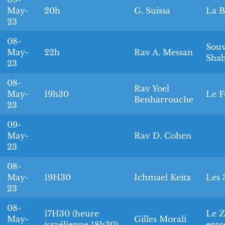
May-
20h
G. Suissa
La B
23
08-
Souv
May-
22h
Rav A. Messan
Shab
23
08-
Rav Yoel
May-
19h30
Le F
Benharrouche
23
09-
May-
Rav D. Cohen
23
08-
May-
19H30
Ichmael Keita
Les 
23
08-
17H30 (heure
Le Z
May-
Gilles Morali
israélienne 18h30)
entr