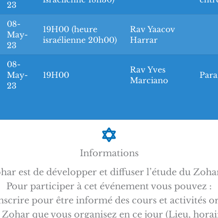
23
08-
19H00 (heure
Rav Yaacov
May-
israélienne 20h00)
Harrar
23
08-
Rav Yves
May-
19H00
Para
Marciano
23
Informations
har est de développer et diffuser l’étude du Zoha
Pour participer à cet événement vous pouvez :
nscrire pour être informé des cours et activités o
 Zohar que vous organisez en ce jour (Lieu, horaire