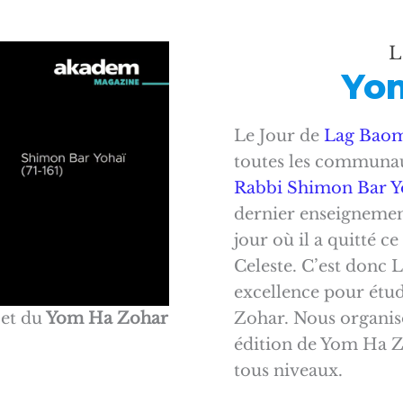
L
Yo
Le Jour de
Lag Bao
toutes les communau
Rabbi Shimon Bar Y
dernier enseignemen
jour où il a quitté 
Celeste. C’est donc L
excellence pour étudi
Zohar. Nous organisons cett
et du
Yom Ha Zohar
édition de Yom Ha Z
tous niveaux.