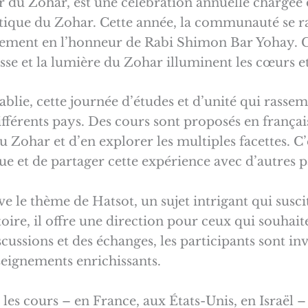
 du Zohar, est une célébration annuelle chargée d
ique du Zohar. Cette année, la communauté se r
ent en l’honneur de Rabi Shimon Bar Yohay. C’e
esse et la lumière du Zohar illuminent les cœurs et
ablie, cette journée d’études et d’unité qui rassem
différents pays. Des cours sont proposés en frança
 Zohar et d’en explorer les multiples facettes. C
e et de partager cette expérience avec d’autres p
e le thème de Hatsot, un sujet intrigant qui suscit
toire, il offre une direction pour ceux qui souh
cussions et des échanges, les participants sont inv
seignements enrichissants.
t les cours – en France, aux États-Unis, en Israël 