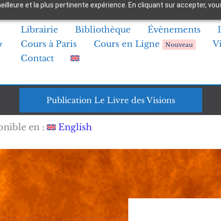
 meilleure et la plus pertinente expérience. En cliquant sur accepter,
Librairie
Bibliothèque
Évènements
Cours à Paris
Cours en Ligne
V
r
Nouveau
Contact
Publication Le Livre des Visions
onible en :
English