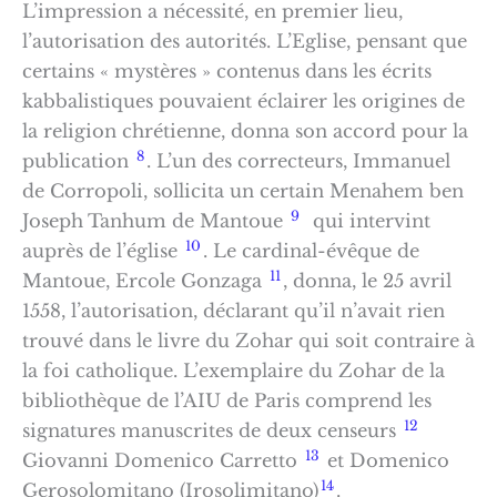
L’impression a nécessité, en premier lieu,
l’autorisation des autorités. L’Eglise, pensant que
certains « mystères » contenus dans les écrits
kabbalistiques pouvaient éclairer les origines de
la religion chrétienne, donna son accord pour la
8
publication
. L’un des correcteurs, Immanuel
de Corropoli, sollicita un certain Menahem ben
9
Joseph Tanhum de Mantoue
qui intervint
10
auprès de l’église
. Le cardinal-évêque de
11
Mantoue, Ercole Gonzaga
, donna, le 25 avril
1558, l’autorisation, déclarant qu’il n’avait rien
trouvé dans le livre du Zohar qui soit contraire à
la foi catholique. L’exemplaire du Zohar de la
bibliothèque de l’AIU de Paris comprend les
12
signatures manuscrites de deux censeurs
13
Giovanni Domenico Carretto
et Domenico
14
Gerosolomitano (Irosolimitano)
.