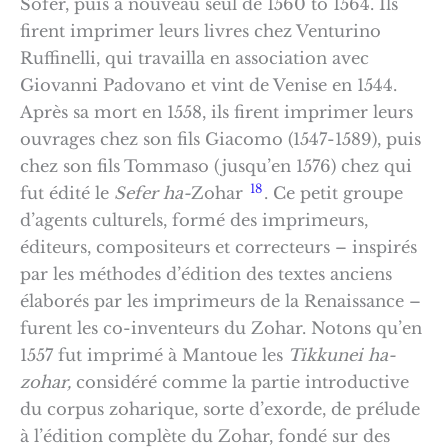
Sofer, puis à nouveau seul de 1560 to 1564. Ils
firent imprimer leurs livres chez Venturino
Ruffinelli, qui travailla en association avec
Giovanni Padovano et vint de Venise en 1544.
Après sa mort en 1558, ils firent imprimer leurs
ouvrages chez son fils Giacomo (1547-1589), puis
chez son fils Tommaso (jusqu’en 1576) chez qui
18
fut édité le
Sefer ha-
Zohar
. Ce petit groupe
d’agents culturels, formé des imprimeurs,
éditeurs, compositeurs et correcteurs – inspirés
par les méthodes d’édition des textes anciens
élaborés par les imprimeurs de la Renaissance –
furent les co-inventeurs du Zohar. Notons qu’en
1557 fut imprimé à Mantoue les
Tikkunei ha-
zohar,
considéré comme la partie introductive
du corpus zoharique, sorte d’exorde, de prélude
à l’édition complète du Zohar, fondé sur des