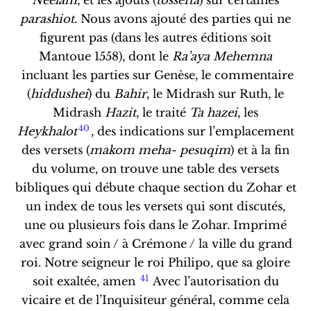
parashiot
. Nous avons ajouté des parties qui ne
figurent pas (dans les autres éditions soit
Mantoue 1558), dont le
Ra’aya Mehemna
incluant les parties sur Genèse, le commentaire
(
hiddushei
) du
Bahir
, le Midrash sur Ruth, le
Midrash
Hazit
, le traité
Ta hazei
, les
40
Heykhalot
, des indications sur l’emplacement
des versets (
makom meha- pesuqim
) et à la fin
du volume, on trouve une table des versets
bibliques qui débute chaque section du Zohar et
un index de tous les versets qui sont discutés,
une ou plusieurs fois dans le Zohar. Imprimé
avec grand soin / à Crémone / la ville du grand
roi. Notre seigneur le roi Philipo, que sa gloire
41
soit exaltée, amen
Avec l’autorisation du
vicaire et de l’Inquisiteur général, comme cela