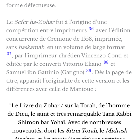
forme défectueuse.
Le
Sefer ha-Zohar
fut à l’origine d’une
36
compétition entre imprimeurs
avec l’édition
concurrente de Crémone de 1558, imprimée,
sans
haskamah
, en un volume de large format
37
, par l’imprimeur chrétien Vincenzo Conti et
38
éditée par le converti Vittorio Eliano
et
39
Samuel ibn Gattinio (Gatigno)
. Dès la page de
titre, apparaît l’originalité de cette version et les
différences avec celle de Mantoue :
“Le Livre du Zohar / sur la Torah, de l’homme
de Dieu, le saint et très remarquable Tana Rabbi
Shimon bar Yohaï. Avec de nombreuses
nouveautés, dont les
Sitrei Torah
, le
Midrash
Neelam
, et les ajouts (
tossefta
) sur certaines