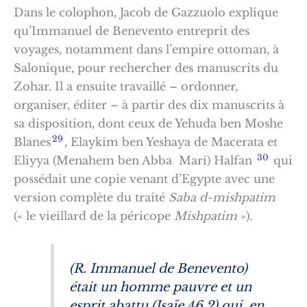
Dans le colophon, Jacob de Gazzuolo explique
qu’Immanuel de Benevento entreprit des
voyages, notamment dans l’empire ottoman, à
Salonique, pour rechercher des manuscrits du
Zohar. Il a ensuite travaillé – ordonner,
organiser, éditer – à partir des dix manuscrits à
sa disposition, dont ceux de Yehuda ben Moshe
29
Blanes
, Elaykim ben Yeshaya de Macerata et
30
Eliyya (Menahem ben Abba Mari) Halfan
qui
possédait une copie venant d’Egypte avec une
version complète du traité
Saba d-mishpatim
(« le vieillard de la péricope
Mishpatim
»).
(R. Immanuel de Benevento)
était un homme pauvre et un
esprit abattu (Isaïe 46,2) qui, en