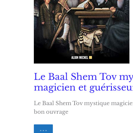
Le Baal Shem Tov my
magicien et guérisseu
Le Baal Shem Tov mystique magicien
bon ouvrage
Le
» » »