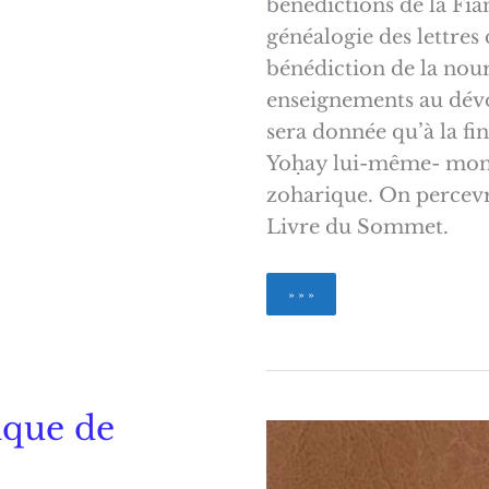
bénédictions de la Fian
généalogie des lettre
bénédiction de la nourr
enseignements au dévo
sera donnée qu’à la fi
Yoḥay lui-même- montr
zoharique. On percevra
Livre du Sommet.
La
» » »
Lumière
de
la
Torah
Zohar
ique de