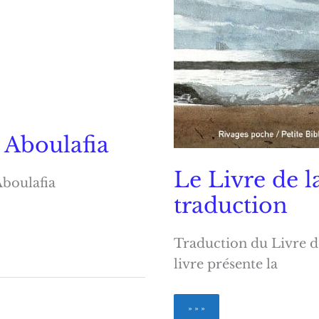
s Aboulafia
Le Livre de 
Aboulafia
traduction
Traduction du Livre d
livre présente la
Le
» » »