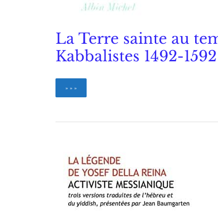
La Terre sainte au te
Kabbalistes 1492-1592
La
» » »
Terre
sainte
au
temps
des
Kabbalistes
1492-
1592