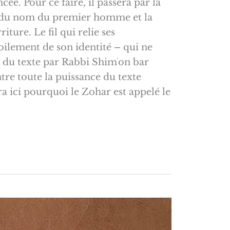
cée. Pour ce faire, il passera par la
s du nom du premier homme et la
iture. Le fil qui relie ses
ilement de son identité – qui ne
n du texte par Rabbi Shimʿon bar
e toute la puissance du texte
 ici pourquoi le Zohar est appelé le