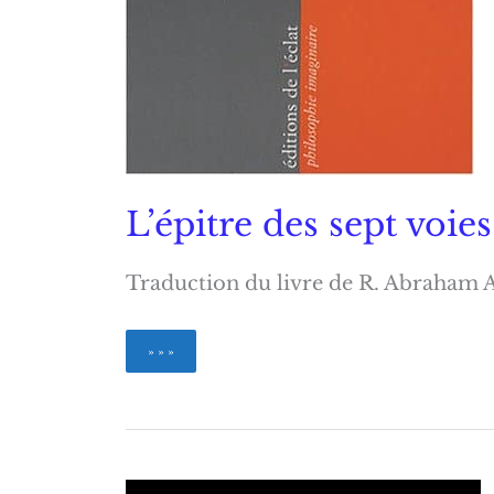
L’épitre des sept voie
Traduction du livre de R. Abraham 
L’épitre
» » »
des
sept
voies
Aboulafia