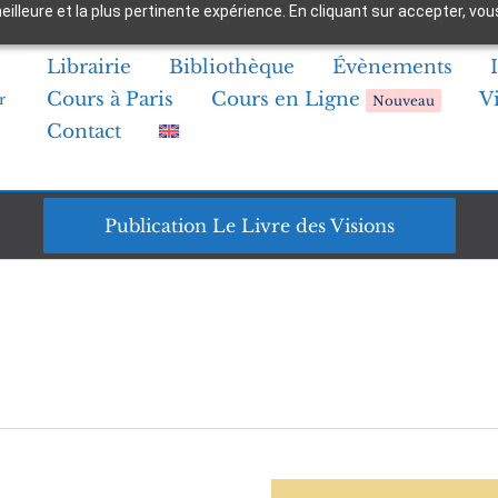
 meilleure et la plus pertinente expérience. En cliquant sur accepter,
Librairie
Bibliothèque
Évènements
Cours à Paris
Cours en Ligne
V
r
Nouveau
Contact
Publication Le Livre des Visions