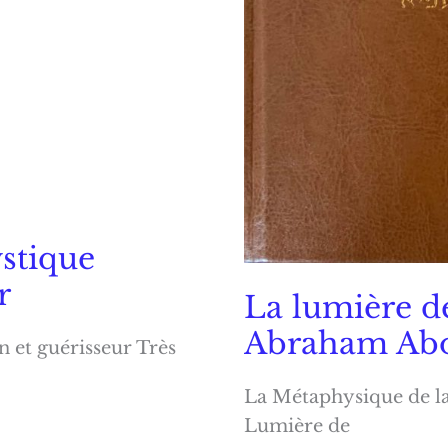
stique
r
La lumière de
Abraham Abo
 et guérisseur Très
La Métaphysique de la 
Lumière de