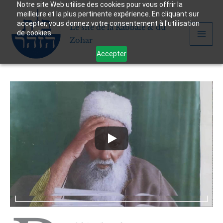
Notre site Web utilise des cookies pour vous offrir la
Aller
meilleure et la plus pertinente expérience. En cliquant sur
au
accepter, vous donnez votre consentement à l'utilisation
Le site de la Kabbale & du
contenu
de cookies.
Zohar
Accepter
kabbale
Rabbi Yehouda Ptaya