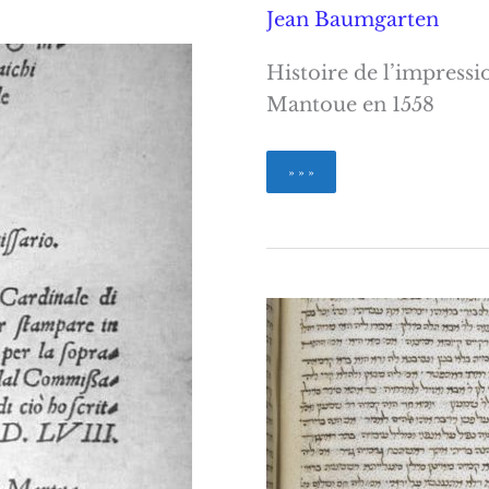
Jean Baumgarten
Histoire de l’impressi
Mantoue en 1558
Imprimer
» » »
et
éditer
le
Sefer
ha-
Zohar
Jean
Baumgarten