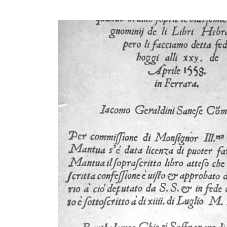
à
la
Renaissance