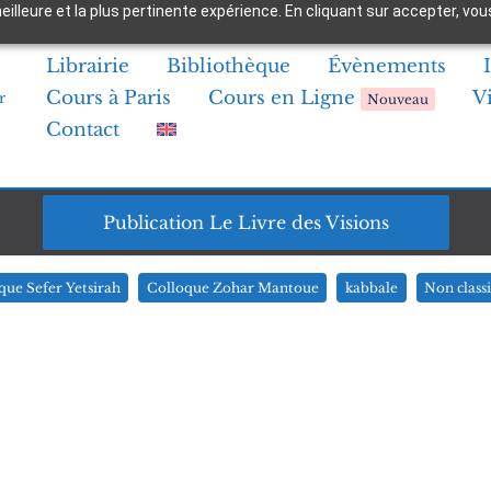
 meilleure et la plus pertinente expérience. En cliquant sur accepter,
Librairie
Bibliothèque
Évènements
Cours à Paris
Cours en Ligne
V
r
Nouveau
Contact
Publication Le Livre des Visions
que Sefer Yetsirah
Colloque Zohar Mantoue
kabbale
Non classi