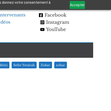
 vous donnez votre consentement à
Accepter
Intervenants
Facebook
idéos
Instagram
YouTube
fié(e)
Sefer Yetsirah
Zohar
zohar