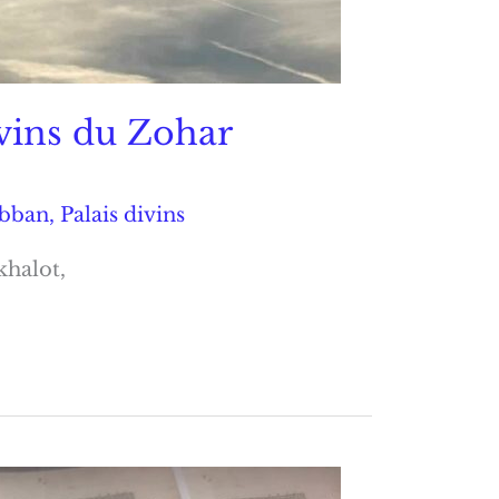
ivins du Zohar
ebban
,
Palais divins
khalot,