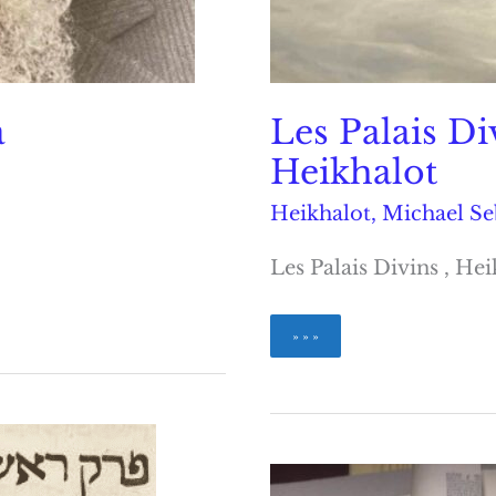
a
Les Palais D
Heikhalot
Heikhalot
,
Michael S
Les Palais Divins , Hei
Les
» » »
Palais
Divins
du
Zohar
Heikhalot