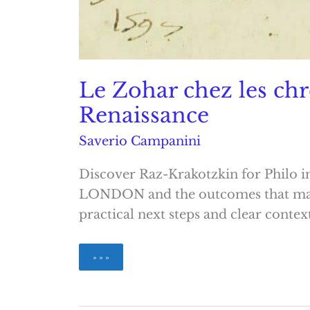
Le Zohar chez les chré
Renaissance
Saverio Campanini
Discover Raz-Krakotzkin for Philo in
LONDON and the outcomes that mat
practical next steps and clear conte
Le
» » »
Zohar
chez
les
chrétiens