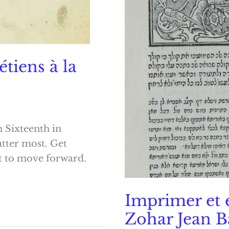
tiens à la
 Sixteenth in
ter most. Get
xt to move forward.
Imprimer et é
Zohar Jean 