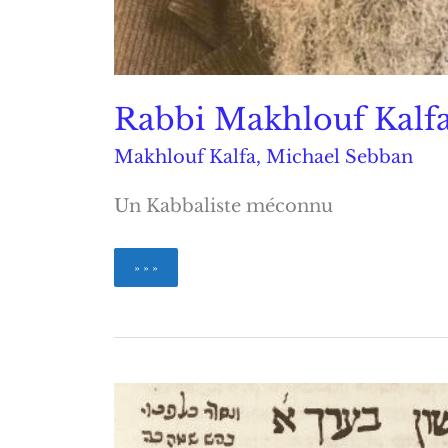
Rabbi Makhlouf Kalf
Makhlouf Kalfa
,
Michael Sebban
Un Kabbaliste méconnu
Rabbi
» » »
Makhlouf
Kalfa