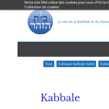
Aller
Notre site Web utilise des cookies pour vous offrir la
l'utilisation de cookies.
au
contenu
Le site de la Kabbale & du Zoha
Filtrer
Tout
Colloque Kabbale Safed
Collo
les
publications
par
catégorie
Kabbale