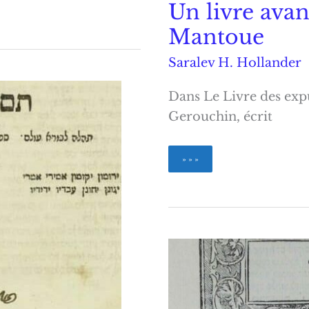
Un livre avan
Mantoue
Saralev H. Hollander
Dans Le Livre des expulsions,ר גרושין
Gerouchin, écrit
Un
» » »
livre
avant
l’autre,
le
Zohar
de
Mantoue