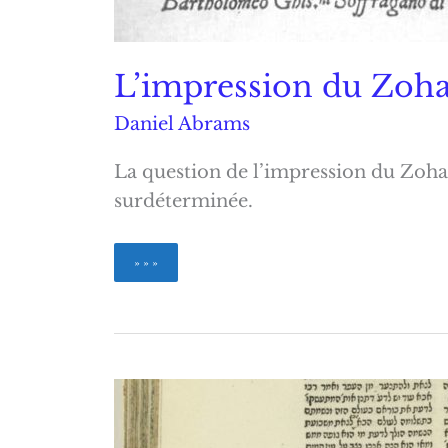
L’impression du Zoh
Daniel Abrams
La question de l’impression du Zohar
surdéterminée.
L’impression
» » »
du
Zohar
à
Mantoue